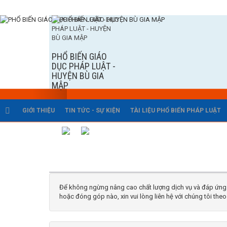
PHỔ BIẾN GIÁO
DỤC PHÁP LUẬT -
HUYỆN BÙ GIA
MẬP
GIỚI THIỆU
TIN TỨC - SỰ KIỆN
TÀI LIỆU PHỔ BIẾN PHÁP LUẬT
Sơ đồ cổng
Liên kết
Để không ngừng nâng cao chất lượng dịch vụ và đáp ứng 
hoặc đóng góp nào, xin vui lòng liên hệ với chúng tôi theo