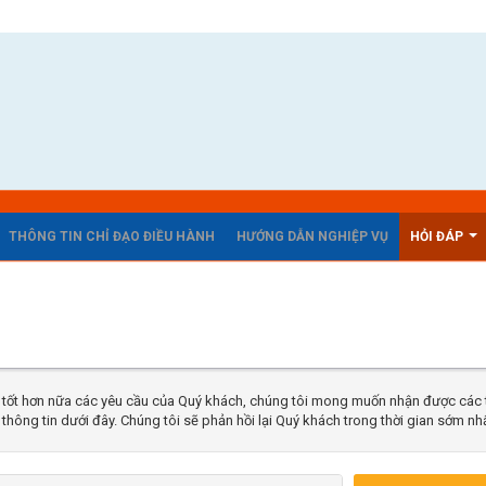
THÔNG TIN CHỈ ĐẠO ĐIỀU HÀNH
HƯỚNG DẪN NGHIỆP VỤ
HỎI ĐÁP
tốt hơn nữa các yêu cầu của Quý khách, chúng tôi mong muốn nhận được các t
 thông tin dưới đây. Chúng tôi sẽ phản hồi lại Quý khách trong thời gian sớm nhấ